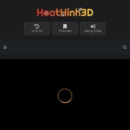
Lịch sử
Theo dõi
Đăng nhập