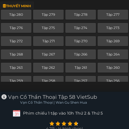
THUYẾT MINH
Tập 256
Tập 255
Tập 254
Tập 253
Tập 280
Tập 279
Tập 278
Tập 277
Tập 252
Tập 251
Tập 250
Tập 249
Tập 276
Tập 275
Tập 274
Tập 273
Tập 248
Tập 247
Tập 246
Tập 245
Tập 272
Tập 271
Tập 270
Tập 269
Tập 244
Tập 243
Tập 242
Tập 241
Tập 268
Tập 267
Tập 266
Tập 264
Tập 240
Tập 239
Tập 238
Tập 237
Tập 263
Tập 262
Tập 261
Tập 260
Tập 236
Tập 235
Tập 234
Tập 233
Tập 259
Tập 258
Tập 257
Tập 256
Tập 232
Tập 231
Tập 230
Tập 229
Tập 255
Tập 254
Tập 253
Tập 252
Vạn Cổ Thần Thoại Tập 58 VietSub
Tập 228
Tập 227
Tập 226
Tập 225
Vạn Cổ Thần Thoại | Wan Gu Shen Hua
Tập 251
Tập 250
Tập 249
Tập 248
Phim chiếu 1 tập vào 10h Thứ 2 & Thứ 5
Tập 224
Tập 223
Tập 222
Tập 221
Tập 247
Tập 246
Tập 245
Tập 244
Tập 220
Tập 219
Tập 218
Tập 217
4.7/5 - (4 bình chọn)