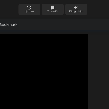
Lịch sử
Theo dõi
Đăng nhập
Bookmark