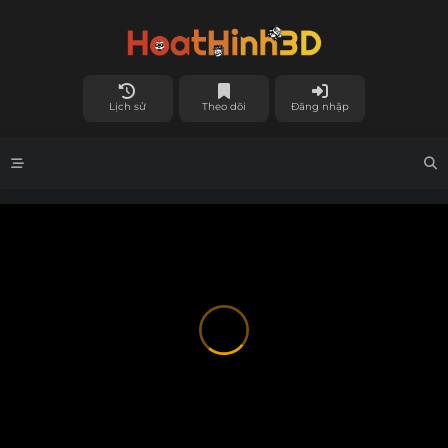
Lịch sử
Theo dõi
Đăng nhập