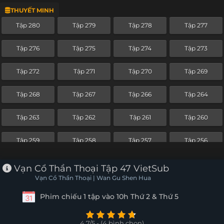
THUYẾT MINH
Tập 256
Tập 255
Tập 254
Tập 253
Tập 280
Tập 279
Tập 278
Tập 277
Tập 252
Tập 251
Tập 250
Tập 249
Tập 276
Tập 275
Tập 274
Tập 273
Tập 248
Tập 247
Tập 246
Tập 245
Tập 272
Tập 271
Tập 270
Tập 269
Tập 244
Tập 243
Tập 242
Tập 241
Tập 268
Tập 267
Tập 266
Tập 264
Tập 240
Tập 239
Tập 238
Tập 237
Tập 263
Tập 262
Tập 261
Tập 260
Tập 236
Tập 235
Tập 234
Tập 233
Tập 259
Tập 258
Tập 257
Tập 256
Tập 232
Tập 231
Tập 230
Tập 229
Tập 255
Tập 254
Tập 253
Tập 252
Vạn Cổ Thần Thoại Tập 47 VietSub
Tập 228
Tập 227
Tập 226
Tập 225
Vạn Cổ Thần Thoại | Wan Gu Shen Hua
Tập 251
Tập 250
Tập 249
Tập 248
Phim chiếu 1 tập vào 10h Thứ 2 & Thứ 5
Tập 224
Tập 223
Tập 222
Tập 221
Tập 247
Tập 246
Tập 245
Tập 244
Tập 220
Tập 219
Tập 218
Tập 217
4.7/5 - (4 bình chọn)