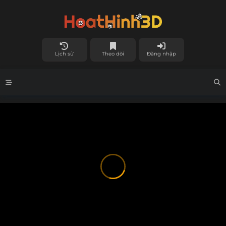
Lịch sử
Theo dõi
Đăng nhập