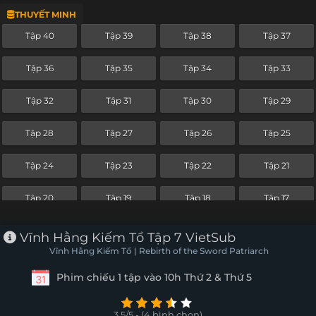
THUYẾT MINH
Tập 16
Tập 15
Tập 14
Tập 13
Tập 40
Tập 39
Tập 38
Tập 37
Tập 12
Tập 11
Tập 10
Tập 9
Tập 36
Tập 35
Tập 34
Tập 33
Tập 8
Tập 7
Tập 6
Tập 5
Tập 32
Tập 31
Tập 30
Tập 29
Tập 4
Tập 3
Tập 2
Tập 1
Tập 28
Tập 27
Tập 26
Tập 25
Tập 24
Tập 23
Tập 22
Tập 21
Tập 20
Tập 19
Tập 18
Tập 17
Tập 16
Tập 15
Tập 14
Tập 13
Vĩnh Hằng Kiếm Tổ Tập 7 VietSub
Vĩnh Hằng Kiếm Tổ | Rebirth of the Sword Patriarch
Tập 12
Tập 11
Tập 10
Tập 9
Phim chiếu 1 tập vào 10h Thứ 2 & Thứ 5
Tập 8
Tập 7
Tập 6
Tập 5
3.5/5 - (4 bình chọn)