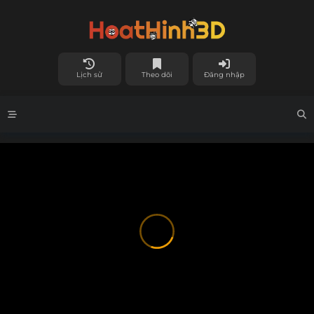
Lịch sử
Theo dõi
Đăng nhập