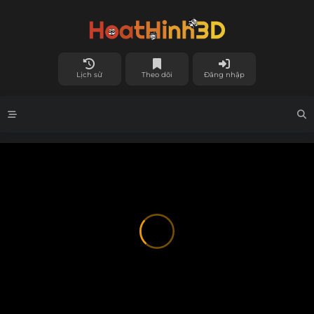
Lịch sử
Theo dõi
Đăng nhập