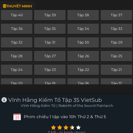
THUYẾT MINH
Tập 16
Tập 15
Tập 14
Tập 13
Tập 40
Tập 39
Tập 38
Tập 37
Tập 12
Tập 11
Tập 10
Tập 9
Tập 36
Tập 35
Tập 34
Tập 33
Tập 8
Tập 7
Tập 6
Tập 5
Tập 32
Tập 31
Tập 30
Tập 29
Tập 4
Tập 3
Tập 2
Tập 1
Tập 28
Tập 27
Tập 26
Tập 25
Tập 24
Tập 23
Tập 22
Tập 21
Tập 20
Tập 19
Tập 18
Tập 17
Tập 16
Tập 15
Tập 14
Tập 13
Vĩnh Hằng Kiếm Tổ Tập 35 VietSub
Vĩnh Hằng Kiếm Tổ | Rebirth of the Sword Patriarch
Tập 12
Tập 11
Tập 10
Tập 9
Phim chiếu 1 tập vào 10h Thứ 2 & Thứ 5
Tập 8
Tập 7
Tập 6
Tập 5
3.5/5 - (4 bình chọn)