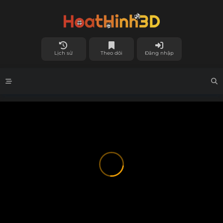
Lịch sử
Theo dõi
Đăng nhập