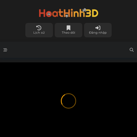
Lịch sử
Theo dõi
Đăng nhập