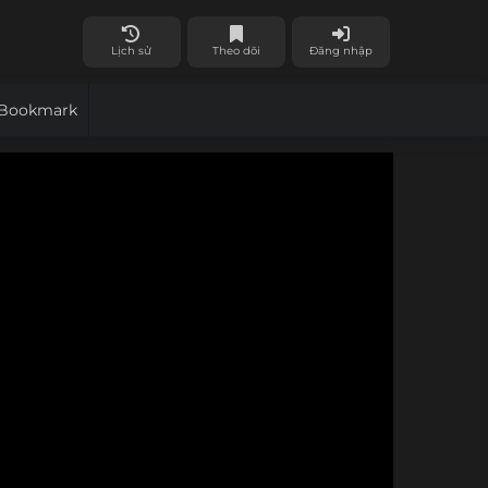
Lịch sử
Theo dõi
Đăng nhập
Bookmark