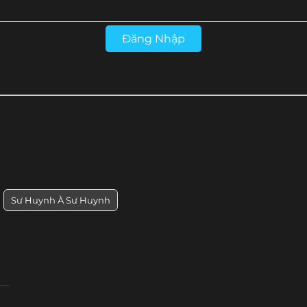
Tập 17
Tập 16
Tập 15
Tập 14
Đăng Nhập
Sư Huynh À Sư Huynh