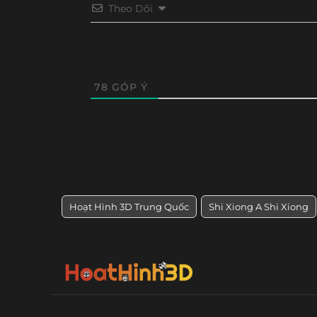
Tập 21
Tập 20
Tập 19
Tập 18
Theo Dõi
78
GÓP Ý
Hoạt Hình 3D Trung Quốc
Shi Xiong A Shi Xiong