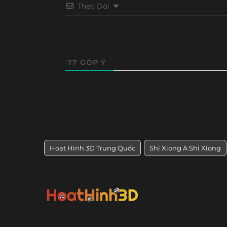
Tập 21
Tập 20
Tập 19
Tập 18
Theo Dõi
77
GÓP Ý
Hoạt Hình 3D Trung Quốc
Shi Xiong A Shi Xiong