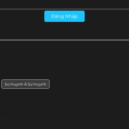
Tập 17
Tập 16
Tập 15
Tập 14
Đăng Nhập
Sư Huynh À Sư Huynh