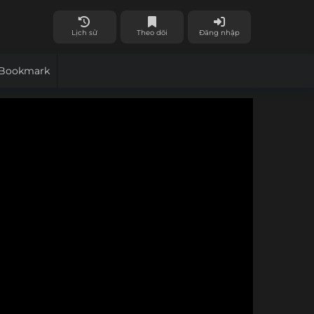
Lịch sử
Theo dõi
Đăng nhập
Bookmark