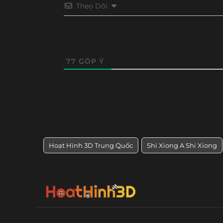
Tập 21
Tập 20
Tập 19
Tập 18
Theo Dõi
77
GÓP Ý
Hoạt Hình 3D Trung Quốc
Shi Xiong A Shi Xiong