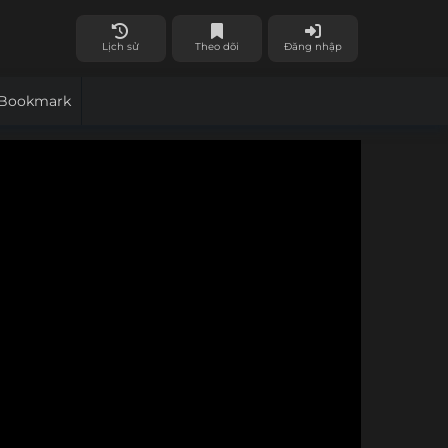
Lịch sử
Theo dõi
Đăng nhập
Bookmark