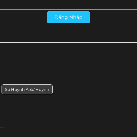
Tập 17
Tập 16
Tập 15
Tập 14
Đăng Nhập
Sư Huynh À Sư Huynh