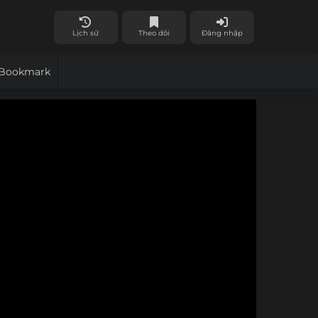
Lịch sử
Theo dõi
Đăng nhập
Bookmark