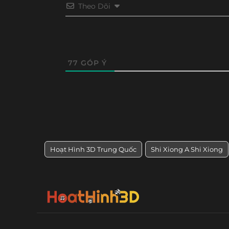
Tập 21
Tập 20
Tập 19
Tập 18
Theo Dõi
77
GÓP Ý
Hoạt Hình 3D Trung Quốc
Shi Xiong A Shi Xiong