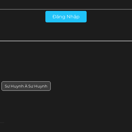
Tập 17
Tập 16
Tập 15
Tập 14
Đăng Nhập
Sư Huynh À Sư Huynh