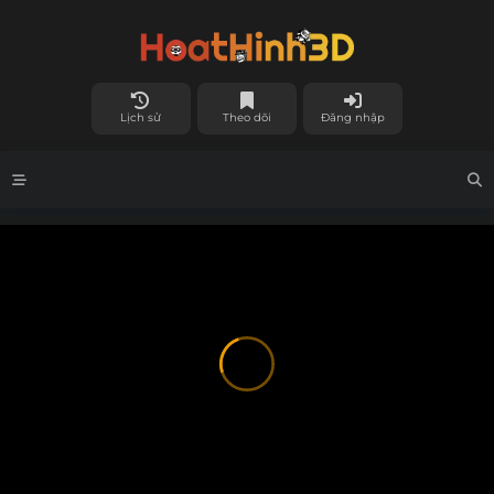
Lịch sử
Theo dõi
Đăng nhập