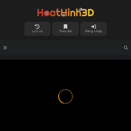
Lịch sử
Theo dõi
Đăng nhập