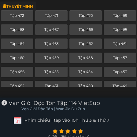
THUYẾT MINH
Tập 448
Tập 447
Tập 446
Tập 445
Tập 472
Tập 471
Tập 470
Tập 469
Tập 444
Tập 443
Tập 442
Tập 441
Tập 468
Tập 467
Tập 466
Tập 465
Tập 440
Tập 439
Tập 438
Tập 437
Tập 464
Tập 463
Tập 462
Tập 461
Tập 436
Tập 435
Tập 434
Tập 433
Tập 460
Tập 459
Tập 458
Tập 457
Tập 432
Tập 431
Tập 430
Tập 429
Tập 456
Tập 455
Tập 454
Tập 453
Tập 428
Tập 427
Tập 426
Tập 425
Tập 452
Tập 451
Tập 450
Tập 449
Tập 424
Tập 423
Tập 422
Tập 421
Tập 448
Tập 447
Tập 446
Tập 445
Vạn Giới Độc Tôn Tập 114 VietSub
Tập 420
Tập 419
Tập 418
Tập 417
Vạn Giới Độc Tôn | Wan Jie Du Zun
Tập 444
Tập 443
Tập 442
Tập 441
Phim chiếu 1 tập vào 10h Thứ 3 & Thứ 7
Tập 416
Tập 415
Tập 414
Tập 413
Tập 440
Tập 439
Tập 438
Tập 437
Tập 412
Tập 411
Tập 410
Tập 409
4.7/5 - (86 bình chọn)