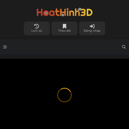
Lịch sử
Theo dõi
Đăng nhập