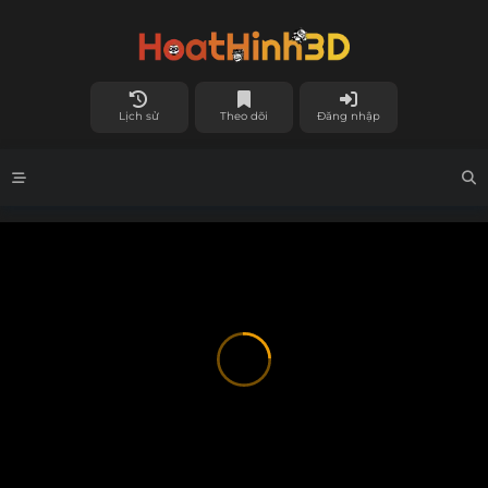
Lịch sử
Theo dõi
Đăng nhập