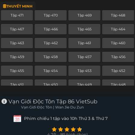
THUYẾT MINH
Tập 447
Tập 446
Tập 445
Tập 444
Tập 471
Tập 470
Tập 469
Tập 468
Tập 443
Tập 442
Tập 441
Tập 440
Tập 467
Tập 466
Tập 465
Tập 464
Tập 439
Tập 438
Tập 437
Tập 436
Tập 463
Tập 462
Tập 461
Tập 460
Tập 435
Tập 434
Tập 433
Tập 432
Tập 459
Tập 458
Tập 457
Tập 456
Tập 431
Tập 430
Tập 429
Tập 428
Tập 455
Tập 454
Tập 453
Tập 452
Tập 427
Tập 426
Tập 425
Tập 424
Tập 451
Tập 450
Tập 449
Tập 448
Tập 423
Tập 422
Tập 421
Tập 420
Tập 447
Tập 446
Tập 445
Tập 444
Vạn Giới Độc Tôn Tập 86 VietSub
Tập 419
Tập 418
Tập 417
Tập 416
Vạn Giới Độc Tôn | Wan Jie Du Zun
Tập 443
Tập 442
Tập 441
Tập 440
Phim chiếu 1 tập vào 10h Thứ 3 & Thứ 7
Tập 415
Tập 414
Tập 413
Tập 412
Tập 439
Tập 438
Tập 437
Tập 436
Tập 411
Tập 410
Tập 409
Tập 408
4.7/5 - (85 bình chọn)