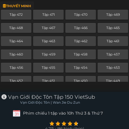
THUYẾT MINH
Tập 448
Tập 447
Tập 446
Tập 445
Tập 472
Tập 471
Tập 470
Tập 469
Tập 444
Tập 443
Tập 442
Tập 441
Tập 468
Tập 467
Tập 466
Tập 465
Tập 440
Tập 439
Tập 438
Tập 437
Tập 464
Tập 463
Tập 462
Tập 461
Tập 436
Tập 435
Tập 434
Tập 433
Tập 460
Tập 459
Tập 458
Tập 457
Tập 432
Tập 431
Tập 430
Tập 429
Tập 456
Tập 455
Tập 454
Tập 453
Tập 428
Tập 427
Tập 426
Tập 425
Tập 452
Tập 451
Tập 450
Tập 449
Tập 424
Tập 423
Tập 422
Tập 421
Tập 448
Tập 447
Tập 446
Tập 445
Vạn Giới Độc Tôn Tập 150 VietSub
Tập 420
Tập 419
Tập 418
Tập 417
Vạn Giới Độc Tôn | Wan Jie Du Zun
Tập 444
Tập 443
Tập 442
Tập 441
Phim chiếu 1 tập vào 10h Thứ 3 & Thứ 7
Tập 416
Tập 415
Tập 414
Tập 413
Tập 440
Tập 439
Tập 438
Tập 437
Tập 412
Tập 411
Tập 410
Tập 409
4.7/5 - (86 bình chọn)