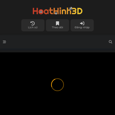
Lịch sử
Theo dõi
Đăng nhập