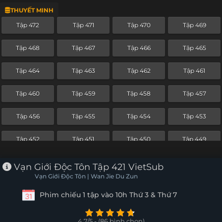
THUYẾT MINH
Tập 448
Tập 447
Tập 446
Tập 445
Tập 472
Tập 471
Tập 470
Tập 469
Tập 444
Tập 443
Tập 442
Tập 441
Tập 468
Tập 467
Tập 466
Tập 465
Tập 440
Tập 439
Tập 438
Tập 437
Tập 464
Tập 463
Tập 462
Tập 461
Tập 436
Tập 435
Tập 434
Tập 433
Tập 460
Tập 459
Tập 458
Tập 457
Tập 432
Tập 431
Tập 430
Tập 429
Tập 456
Tập 455
Tập 454
Tập 453
Tập 428
Tập 427
Tập 426
Tập 425
Tập 452
Tập 451
Tập 450
Tập 449
Tập 424
Tập 423
Tập 422
Tập 421
Tập 448
Tập 447
Tập 446
Tập 445
Vạn Giới Độc Tôn Tập 421 VietSub
Tập 420
Tập 419
Tập 418
Tập 417
Vạn Giới Độc Tôn | Wan Jie Du Zun
Tập 444
Tập 443
Tập 442
Tập 441
Phim chiếu 1 tập vào 10h Thứ 3 & Thứ 7
Tập 416
Tập 415
Tập 414
Tập 413
Tập 440
Tập 439
Tập 438
Tập 437
Tập 412
Tập 411
Tập 410
Tập 409
4.7/5 - (86 bình chọn)