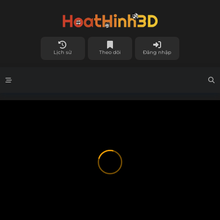
Lịch sử
Theo dõi
Đăng nhập