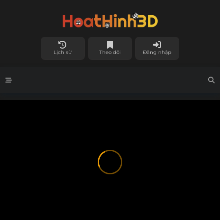
Lịch sử
Theo dõi
Đăng nhập