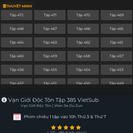
THUYẾT MINH
Tập 448
Tập 447
Tập 446
Tập 445
Tập 472
Tập 471
Tập 470
Tập 469
Tập 444
Tập 443
Tập 442
Tập 441
Tập 468
Tập 467
Tập 466
Tập 465
Tập 440
Tập 439
Tập 438
Tập 437
Tập 464
Tập 463
Tập 462
Tập 461
Tập 436
Tập 435
Tập 434
Tập 433
Tập 460
Tập 459
Tập 458
Tập 457
Tập 432
Tập 431
Tập 430
Tập 429
Tập 456
Tập 455
Tập 454
Tập 453
Tập 428
Tập 427
Tập 426
Tập 425
Tập 452
Tập 451
Tập 450
Tập 449
Tập 424
Tập 423
Tập 422
Tập 421
Tập 448
Tập 447
Tập 446
Tập 445
Vạn Giới Độc Tôn Tập 385 VietSub
Tập 420
Tập 419
Tập 418
Tập 417
Vạn Giới Độc Tôn | Wan Jie Du Zun
Tập 444
Tập 443
Tập 442
Tập 441
Phim chiếu 1 tập vào 10h Thứ 3 & Thứ 7
Tập 416
Tập 415
Tập 414
Tập 413
Tập 440
Tập 439
Tập 438
Tập 437
Tập 412
Tập 411
Tập 410
Tập 409
4.7/5 - (86 bình chọn)