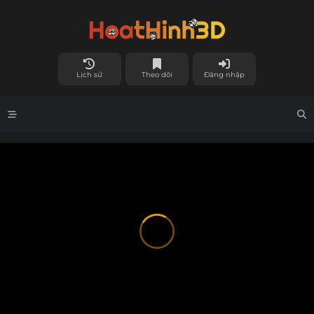
Lịch sử
Theo dõi
Đăng nhập