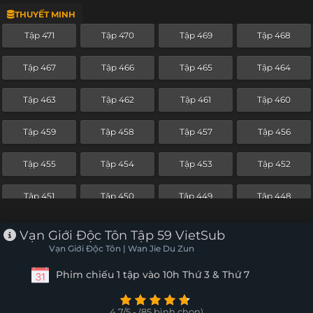
THUYẾT MINH
Tập 447
Tập 446
Tập 445
Tập 444
Tập 471
Tập 470
Tập 469
Tập 468
Tập 443
Tập 442
Tập 441
Tập 440
Tập 467
Tập 466
Tập 465
Tập 464
Tập 439
Tập 438
Tập 437
Tập 436
Tập 463
Tập 462
Tập 461
Tập 460
Tập 435
Tập 434
Tập 433
Tập 432
Tập 459
Tập 458
Tập 457
Tập 456
Tập 431
Tập 430
Tập 429
Tập 428
Tập 455
Tập 454
Tập 453
Tập 452
Tập 427
Tập 426
Tập 425
Tập 424
Tập 451
Tập 450
Tập 449
Tập 448
Tập 423
Tập 422
Tập 421
Tập 420
Tập 447
Tập 446
Tập 445
Tập 444
Vạn Giới Độc Tôn Tập 59 VietSub
Tập 419
Tập 418
Tập 417
Tập 416
Vạn Giới Độc Tôn | Wan Jie Du Zun
Tập 443
Tập 442
Tập 441
Tập 440
Phim chiếu 1 tập vào 10h Thứ 3 & Thứ 7
Tập 415
Tập 414
Tập 413
Tập 412
Tập 439
Tập 438
Tập 437
Tập 436
Tập 411
Tập 410
Tập 409
Tập 408
4.7/5 - (85 bình chọn)