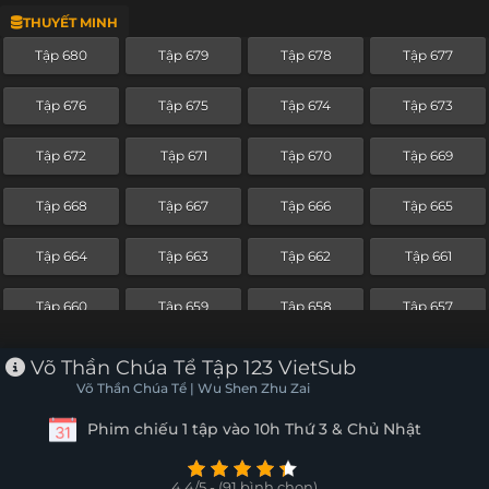
THUYẾT MINH
Tập 656
Tập 655
Tập 654
Tập 653
Tập 680
Tập 679
Tập 678
Tập 677
Tập 652
Tập 651
Tập 650
Tập 649
Tập 676
Tập 675
Tập 674
Tập 673
Tập 648
Tập 647
Tập 646
Tập 645
Tập 672
Tập 671
Tập 670
Tập 669
Tập 644
Tập 643
Tập 642
Tập 641
Tập 668
Tập 667
Tập 666
Tập 665
Tập 640
Tập 639
Tập 638
Tập 637
Tập 664
Tập 663
Tập 662
Tập 661
Tập 636
Tập 635
Tập 634
Tập 633
Tập 660
Tập 659
Tập 658
Tập 657
Tập 632
Tập 631
Tập 630
Tập 629
Tập 656
Tập 655
Tập 654
Tập 653
Võ Thần Chúa Tể Tập 123 VietSub
Tập 628
Tập 627
Tập 626
Tập 625
Võ Thần Chúa Tể | Wu Shen Zhu Zai
Tập 652
Tập 651
Tập 650
Tập 649
Phim chiếu 1 tập vào 10h Thứ 3 & Chủ Nhật
Tập 624
Tập 623
Tập 622
Tập 621
Tập 648
Tập 647
Tập 646
Tập 645
Tập 620
Tập 619
Tập 618
Tập 617
4.4/5 - (91 bình chọn)