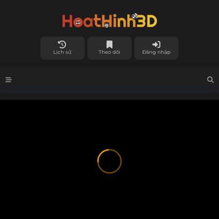
Lịch sử
Theo dõi
Đăng nhập