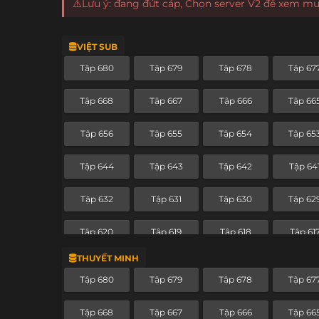
⚠️Lưu ý: đang đứt cáp, Chọn server V2 để xem m
VIỆT SUB
Tập 680
Tập 679
Tập 678
Tập 67
Tập 668
Tập 667
Tập 666
Tập 66
Tập 656
Tập 655
Tập 654
Tập 65
Tập 644
Tập 643
Tập 642
Tập 64
Tập 632
Tập 631
Tập 630
Tập 62
Tập 620
Tập 619
Tập 618
Tập 61
THUYẾT MINH
Tập 608
Tập 607
Tập 606
Tập 60
Tập 680
Tập 679
Tập 678
Tập 67
Tập 596
Tập 595
Tập 594
Tập 59
Tập 668
Tập 667
Tập 666
Tập 66