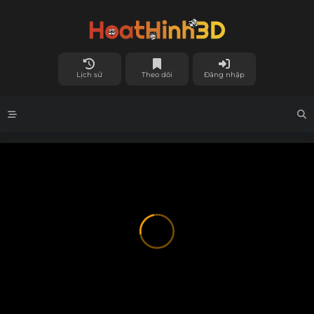
Lịch sử
Theo dõi
Đăng nhập