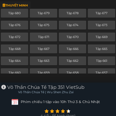
THUYẾT MINH
Tập 656
Tập 655
Tập 654
Tập 653
Tập 680
Tập 679
Tập 678
Tập 677
Tập 652
Tập 651
Tập 650
Tập 649
Tập 676
Tập 675
Tập 674
Tập 673
Tập 648
Tập 647
Tập 646
Tập 645
Tập 672
Tập 671
Tập 670
Tập 669
Tập 644
Tập 643
Tập 642
Tập 641
Tập 668
Tập 667
Tập 666
Tập 665
Tập 640
Tập 639
Tập 638
Tập 637
Tập 664
Tập 663
Tập 662
Tập 661
Tập 636
Tập 635
Tập 634
Tập 633
Tập 660
Tập 659
Tập 658
Tập 657
Tập 632
Tập 631
Tập 630
Tập 629
Tập 656
Tập 655
Tập 654
Tập 653
Võ Thần Chúa Tể Tập 351 VietSub
Tập 628
Tập 627
Tập 626
Tập 625
Võ Thần Chúa Tể | Wu Shen Zhu Zai
Tập 652
Tập 651
Tập 650
Tập 649
Phim chiếu 1 tập vào 10h Thứ 3 & Chủ Nhật
Tập 624
Tập 623
Tập 622
Tập 621
Tập 648
Tập 647
Tập 646
Tập 645
Tập 620
Tập 619
Tập 618
Tập 617
4.4/5 - (91 bình chọn)