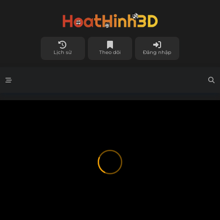
Lịch sử
Theo dõi
Đăng nhập