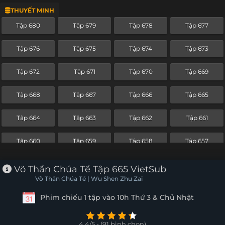
THUYẾT MINH
Tập 656
Tập 655
Tập 654
Tập 653
Tập 680
Tập 679
Tập 678
Tập 677
Tập 652
Tập 651
Tập 650
Tập 649
Tập 676
Tập 675
Tập 674
Tập 673
Tập 648
Tập 647
Tập 646
Tập 645
Tập 672
Tập 671
Tập 670
Tập 669
Tập 644
Tập 643
Tập 642
Tập 641
Tập 668
Tập 667
Tập 666
Tập 665
Tập 640
Tập 639
Tập 638
Tập 637
Tập 664
Tập 663
Tập 662
Tập 661
Tập 636
Tập 635
Tập 634
Tập 633
Tập 660
Tập 659
Tập 658
Tập 657
Tập 632
Tập 631
Tập 630
Tập 629
Tập 656
Tập 655
Tập 654
Tập 653
Võ Thần Chúa Tể Tập 665 VietSub
Tập 628
Tập 627
Tập 626
Tập 625
Võ Thần Chúa Tể | Wu Shen Zhu Zai
Tập 652
Tập 651
Tập 650
Tập 649
Phim chiếu 1 tập vào 10h Thứ 3 & Chủ Nhật
Tập 624
Tập 623
Tập 622
Tập 621
Tập 648
Tập 647
Tập 646
Tập 645
Tập 620
Tập 619
Tập 618
Tập 617
4.4/5 - (91 bình chọn)