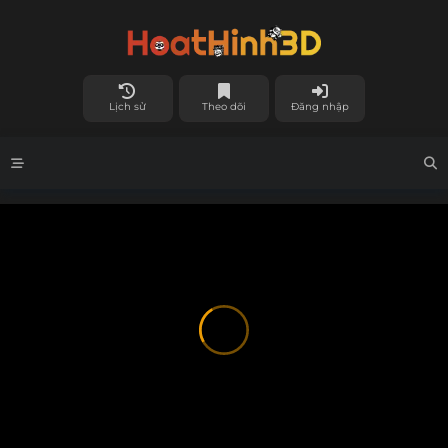
Lịch sử
Theo dõi
Đăng nhập