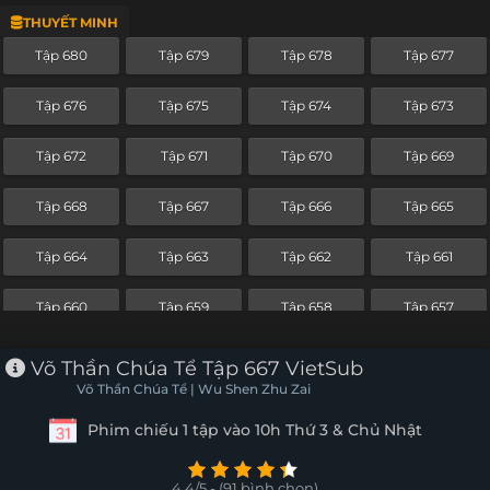
THUYẾT MINH
Tập 656
Tập 655
Tập 654
Tập 653
Tập 680
Tập 679
Tập 678
Tập 677
Tập 652
Tập 651
Tập 650
Tập 649
Tập 676
Tập 675
Tập 674
Tập 673
Tập 648
Tập 647
Tập 646
Tập 645
Tập 672
Tập 671
Tập 670
Tập 669
Tập 644
Tập 643
Tập 642
Tập 641
Tập 668
Tập 667
Tập 666
Tập 665
Tập 640
Tập 639
Tập 638
Tập 637
Tập 664
Tập 663
Tập 662
Tập 661
Tập 636
Tập 635
Tập 634
Tập 633
Tập 660
Tập 659
Tập 658
Tập 657
Tập 632
Tập 631
Tập 630
Tập 629
Tập 656
Tập 655
Tập 654
Tập 653
Võ Thần Chúa Tể Tập 667 VietSub
Tập 628
Tập 627
Tập 626
Tập 625
Võ Thần Chúa Tể | Wu Shen Zhu Zai
Tập 652
Tập 651
Tập 650
Tập 649
Phim chiếu 1 tập vào 10h Thứ 3 & Chủ Nhật
Tập 624
Tập 623
Tập 622
Tập 621
Tập 648
Tập 647
Tập 646
Tập 645
Tập 620
Tập 619
Tập 618
Tập 617
4.4/5 - (91 bình chọn)