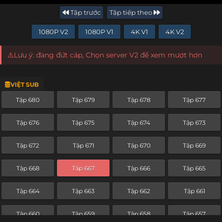
Tập trước
Tập tiếp theo
1080P V2
1080P V1
4K V1
4K V2
⚠️Lưu ý: đang đứt cáp, Chọn server V2 để xem mượt hơn
VIỆT SUB
Tập 680
Tập 679
Tập 678
Tập 677
Tập 676
Tập 675
Tập 674
Tập 673
Tập 672
Tập 671
Tập 670
Tập 669
Tập 668
Tập 667
Tập 666
Tập 665
Tập 664
Tập 663
Tập 662
Tập 661
Tập 660
Tập 659
Tập 658
Tập 657