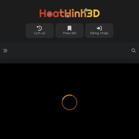
Lịch sử
Theo dõi
Đăng nhập