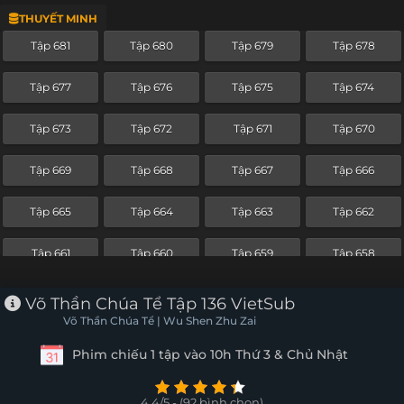
THUYẾT MINH
Tập 657
Tập 656
Tập 655
Tập 654
Tập 681
Tập 680
Tập 679
Tập 678
Tập 653
Tập 652
Tập 651
Tập 650
Tập 677
Tập 676
Tập 675
Tập 674
Tập 649
Tập 648
Tập 647
Tập 646
Tập 673
Tập 672
Tập 671
Tập 670
Tập 645
Tập 644
Tập 643
Tập 642
Tập 669
Tập 668
Tập 667
Tập 666
Tập 641
Tập 640
Tập 639
Tập 638
Tập 665
Tập 664
Tập 663
Tập 662
Tập 637
Tập 636
Tập 635
Tập 634
Tập 661
Tập 660
Tập 659
Tập 658
Tập 633
Tập 632
Tập 631
Tập 630
Tập 657
Tập 656
Tập 655
Tập 654
Võ Thần Chúa Tể Tập 136 VietSub
Tập 629
Tập 628
Tập 627
Tập 626
Võ Thần Chúa Tể | Wu Shen Zhu Zai
Tập 653
Tập 652
Tập 651
Tập 650
Phim chiếu 1 tập vào 10h Thứ 3 & Chủ Nhật
Tập 625
Tập 624
Tập 623
Tập 622
Tập 649
Tập 648
Tập 647
Tập 646
Tập 621
Tập 620
Tập 619
Tập 618
4.4/5 - (92 bình chọn)