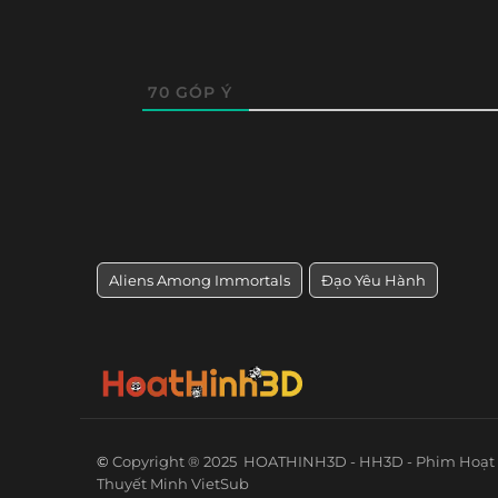
70
GÓP Ý
Aliens Among Immortals
Đạo Yêu Hành
©
Copyright ® 2025
HOATHINH3D - HH3D - Phim Hoạt 
Thuyết Minh VietSub