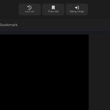
Lịch sử
Theo dõi
Đăng nhập
Bookmark