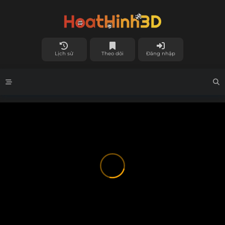
Lịch sử
Theo dõi
Đăng nhập