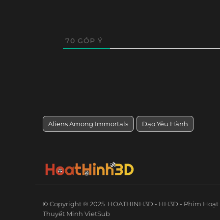
70
GÓP Ý
Aliens Among Immortals
Đạo Yêu Hành
©
Copyright ® 2025
HOATHINH3D - HH3D - Phim Hoạt 
Thuyết Minh VietSub