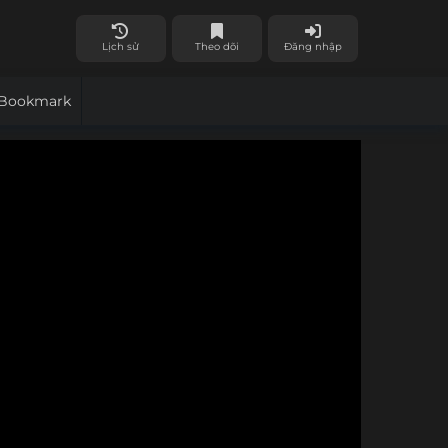
Lịch sử
Theo dõi
Đăng nhập
Bookmark