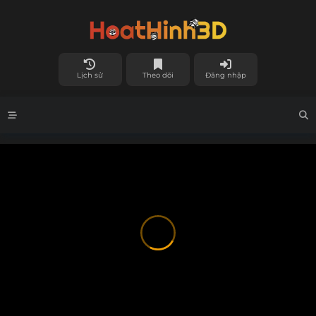
Lịch sử
Theo dõi
Đăng nhập