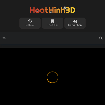
Lịch sử
Theo dõi
Đăng nhập