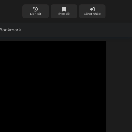
Lịch sử
Theo dõi
Đăng nhập
Bookmark