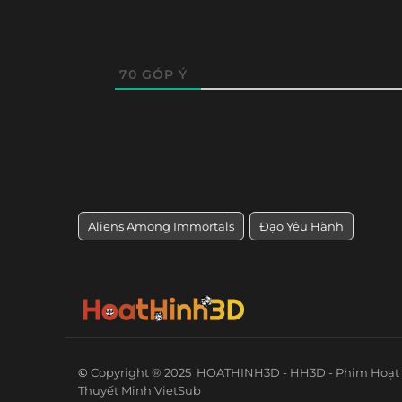
70
GÓP Ý
Aliens Among Immortals
Đạo Yêu Hành
©
Copyright ® 2025
HOATHINH3D - HH3D - Phim Hoạt 
Thuyết Minh VietSub