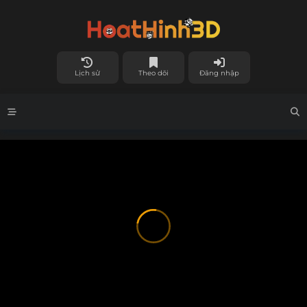
Lịch sử
Theo dõi
Đăng nhập