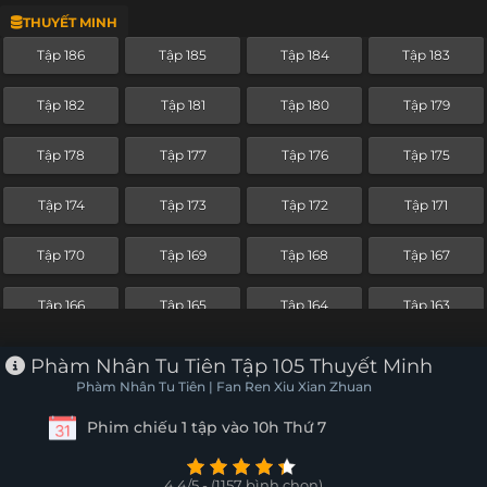
THUYẾT MINH
Tập 162
Tập 161
Tập 160
Tập 159
Tập 186
Tập 185
Tập 184
Tập 183
Tập 158
Tập 157
Tập 156
Tập 155
Tập 182
Tập 181
Tập 180
Tập 179
Tập 154
Tập 153
Tập 152
Tập 151
Tập 178
Tập 177
Tập 176
Tập 175
Tập 150
Tập 149
Tập 148
Tập 147
Tập 174
Tập 173
Tập 172
Tập 171
Tập 146
Tập 145
Tập 144
Tập 143
Tập 170
Tập 169
Tập 168
Tập 167
Tập 142
Tập 141
Tập 140
Tập 139
Tập 166
Tập 165
Tập 164
Tập 163
Tập 138
Tập 137
Tập 136
Tập 135
Tập 162
Tập 161
Tập 160
Tập 159
Phàm Nhân Tu Tiên Tập 105 Thuyết Minh
Tập 134
Tập 133
Tập 132
Tập 131
Phàm Nhân Tu Tiên | Fan Ren Xiu Xian Zhuan
Tập 158
Tập 157
Tập 156
Tập 155
Phim chiếu 1 tập vào 10h Thứ 7
Tập 130
Tập 129
Tập 128
Tập 127
Tập 154
Tập 153
Tập 152
Tập 151
Tập 126
Tập 125
Tập 124-HTCK2
Tập 124-HTCK1
4.4/5 - (1157 bình chọn)