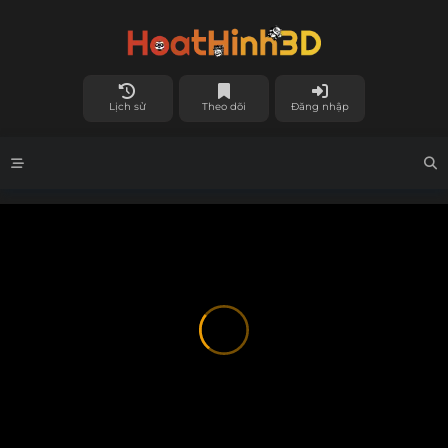
Lịch sử
Theo dõi
Đăng nhập