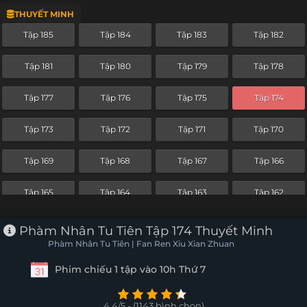
THUYẾT MINH
Tập 161
Tập 160
Tập 159
Tập 158
Tập 185
Tập 184
Tập 183
Tập 182
Tập 157
Tập 156
Tập 155
Tập 154
Tập 181
Tập 180
Tập 179
Tập 178
Tập 153
Tập 152
Tập 151
Tập 150
Tập 177
Tập 176
Tập 175
Tập 174
Tập 149
Tập 148
Tập 147
Tập 146
Tập 173
Tập 172
Tập 171
Tập 170
Tập 145
Tập 144
Tập 143
Tập 142
Tập 169
Tập 168
Tập 167
Tập 166
Tập 141
Tập 140
Tập 139
Tập 138
Tập 165
Tập 164
Tập 163
Tập 162
Tập 137
Tập 136
Tập 135
Tập 134
Tập 161
Tập 160
Tập 159
Tập 158
Phàm Nhân Tu Tiên Tập 174 Thuyết Minh
Tập 133
Tập 132
Tập 131
Tập 130
Phàm Nhân Tu Tiên | Fan Ren Xiu Xian Zhuan
Tập 157
Tập 156
Tập 155
Tập 154
Phim chiếu 1 tập vào 10h Thứ 7
Tập 129
Tập 128
Tập 127
Tập 126
Tập 153
Tập 152
Tập 151
Tập 150
Tập 125
Tập 124-HTCK2
Tập 124-HTCK1
Tập 124
4.4/5 - (1143 bình chọn)