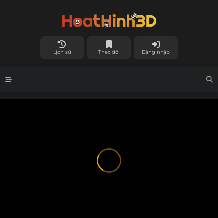
Lịch sử
Theo dõi
Đăng nhập