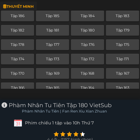
THUYẾT MINH
Tập 162
Tập 161
Tập 160
Tập 159
Tập 186
Tập 185
Tập 184
Tập 183
Tập 158
Tập 157
Tập 156
Tập 155
Tập 182
Tập 181
Tập 180
Tập 179
Tập 154
Tập 153
Tập 152
Tập 151
Tập 178
Tập 177
Tập 176
Tập 175
Tập 150
Tập 149
Tập 148
Tập 147
Tập 174
Tập 173
Tập 172
Tập 171
Tập 146
Tập 145
Tập 144
Tập 143
Tập 170
Tập 169
Tập 168
Tập 167
Tập 142
Tập 141
Tập 140
Tập 139
Tập 166
Tập 165
Tập 164
Tập 163
Tập 138
Tập 137
Tập 136
Tập 135
Tập 162
Tập 161
Tập 160
Tập 159
Phàm Nhân Tu Tiên Tập 180 VietSub
Tập 134
Tập 133
Tập 132
Tập 131
Phàm Nhân Tu Tiên | Fan Ren Xiu Xian Zhuan
Tập 158
Tập 157
Tập 156
Tập 155
Phim chiếu 1 tập vào 10h Thứ 7
Tập 130
Tập 129
Tập 128
Tập 127
Tập 154
Tập 153
Tập 152
Tập 151
Tập 126
Tập 125
Tập 124-HTCK2
Tập 124-HTCK1
4.4/5 - (1157 bình chọn)