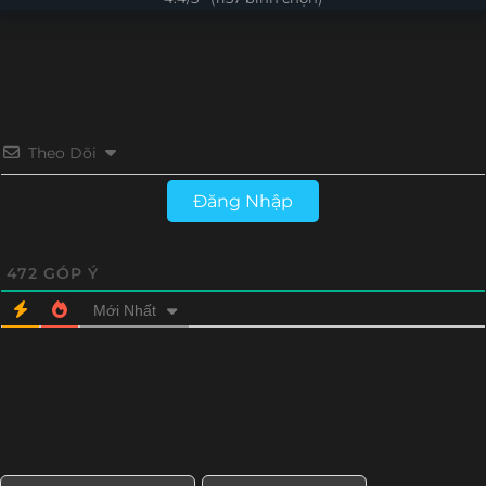
Tập 150
Tập 149
Tập 148
Tập 147
Tập 124
Tập 123
Tập 122
Tập 121
Tập 146
Tập 145
Tập 144
Tập 143
Tập 120
Tập 119
Tập 118
Tập 117
Tập 142
Tập 141
Tập 140
Tập 139
Tập 116
Tập 115
Tập 114
Tập 113
Theo Dõi
Tập 138
Tập 137
Tập 136
Tập 135
Tập 112
Tập 111
Tập 110
Tập 109
Đăng Nhập
Tập 134
Tập 133
Tập 132
Tập 131
Tập 108
Tập 107
Tập 106
Tập 105
Tập 130
Tập 129
Tập 128
Tập 127
472
GÓP Ý
Tập 104
Tập 103
Tập 102
Tập 101
Mới Nhất
Tập 126
Tập 125
Tập 124-HTCK2
Tập 124-HTCK1
Tập 100
Tập 99
Tập 98
Tập 97
Tập 124
Tập 123
Tập 122
Tập 121
Tập 96
Tập 95
Tập 94
Tập 93
Tập 120
Tập 119
Tập 118
Tập 117
Tập 92
Tập 91
Tập 90
Tập 89
Tập 116
Tập 115
Tập 114
Tập 113