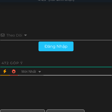
Tập 150
Tập 149
Tập 148
Tập 147
Tập 124
Tập 123
Tập 122
Tập 121
Tập 146
Tập 145
Tập 144
Tập 143
Tập 120
Tập 119
Tập 118
Tập 117
Tập 142
Tập 141
Tập 140
Tập 139
Tập 116
Tập 115
Tập 114
Tập 113
Theo Dõi
Tập 138
Tập 137
Tập 136
Tập 135
Tập 112
Tập 111
Tập 110
Tập 109
Đăng Nhập
Tập 134
Tập 133
Tập 132
Tập 131
Tập 108
Tập 107
Tập 106
Tập 105
Tập 130
Tập 129
Tập 128
Tập 127
472
GÓP Ý
Tập 104
Tập 103
Tập 102
Tập 101
Mới Nhất
Tập 126
Tập 125
Tập 124-HTCK2
Tập 124-HTCK1
Tập 100
Tập 99
Tập 98
Tập 97
Tập 124
Tập 123
Tập 122
Tập 121
Tập 96
Tập 95
Tập 94
Tập 93
Tập 120
Tập 119
Tập 118
Tập 117
Tập 92
Tập 91
Tập 90
Tập 89
Tập 116
Tập 115
Tập 114
Tập 113