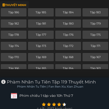
THUYẾT MINH
Tập 162
Tập 161
Tập 160
Tập 159
Tập 186
Tập 185
Tập 184
Tập 183
Tập 158
Tập 157
Tập 156
Tập 155
Tập 182
Tập 181
Tập 180
Tập 179
Tập 154
Tập 153
Tập 152
Tập 151
Tập 178
Tập 177
Tập 176
Tập 175
Tập 150
Tập 149
Tập 148
Tập 147
Tập 174
Tập 173
Tập 172
Tập 171
Tập 146
Tập 145
Tập 144
Tập 143
Tập 170
Tập 169
Tập 168
Tập 167
Tập 142
Tập 141
Tập 140
Tập 139
Tập 166
Tập 165
Tập 164
Tập 163
Tập 138
Tập 137
Tập 136
Tập 135
Tập 162
Tập 161
Tập 160
Tập 159
Phàm Nhân Tu Tiên Tập 119 Thuyết Minh
Tập 134
Tập 133
Tập 132
Tập 131
Phàm Nhân Tu Tiên | Fan Ren Xiu Xian Zhuan
Tập 158
Tập 157
Tập 156
Tập 155
Phim chiếu 1 tập vào 10h Thứ 7
Tập 130
Tập 129
Tập 128
Tập 127
Tập 154
Tập 153
Tập 152
Tập 151
Tập 126
Tập 125
Tập 124-HTCK2
Tập 124-HTCK1
4.4/5 - (1157 bình chọn)