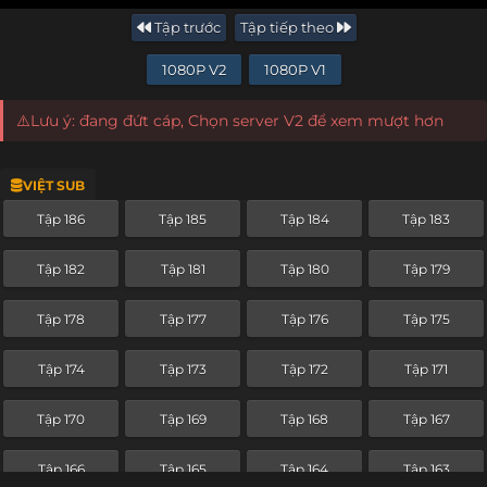
Tập trước
Tập tiếp theo
1080P V2
1080P V1
⚠️Lưu ý: đang đứt cáp, Chọn server V2 để xem mượt hơn
VIỆT SUB
Tập 186
Tập 185
Tập 184
Tập 183
Tập 182
Tập 181
Tập 180
Tập 179
Tập 178
Tập 177
Tập 176
Tập 175
Tập 174
Tập 173
Tập 172
Tập 171
Tập 170
Tập 169
Tập 168
Tập 167
Tập 166
Tập 165
Tập 164
Tập 163