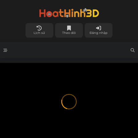
Lịch sử
Theo dõi
Đăng nhập