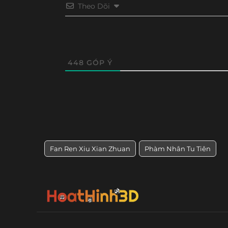
Theo Dõi
448
GÓP Ý
Fan Ren Xiu Xian Zhuan
Phàm Nhân Tu Tiên