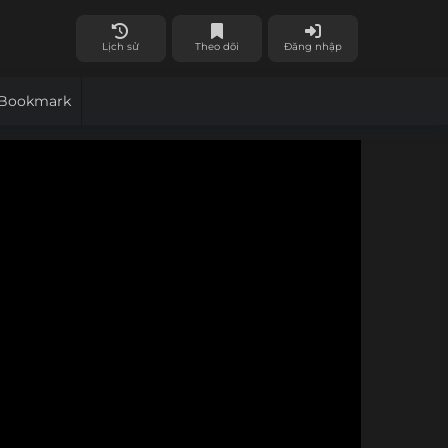
Lịch sử
Theo dõi
Đăng nhập
Bookmark