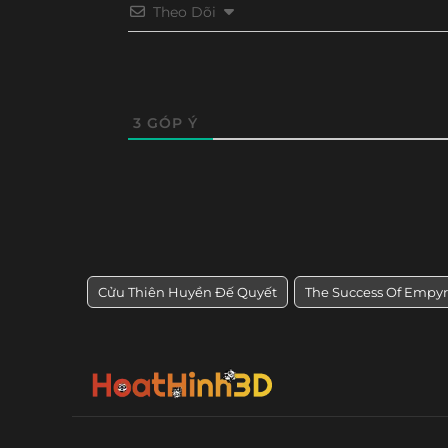
Theo Dõi
Tập 32
Tập 31
Tập 30
Tập 29
Tập 20
Tập 19
Tập 18
Tập 17
3
GÓP Ý
Cửu Thiên Huyền Đế Quyết
The Success Of Empy