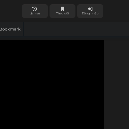
Lịch sử
Theo dõi
Đăng nhập
Bookmark