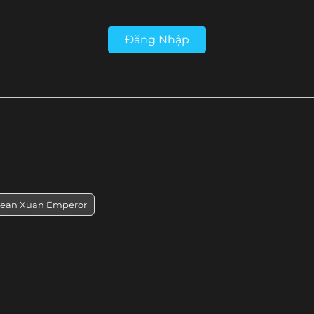
Tập 28
Tập 27
Tập 26
Tập 25
Đăng Nhập
Tập 16
Tập 15
Tập 14
Tập 13
rean Xuan Emperor