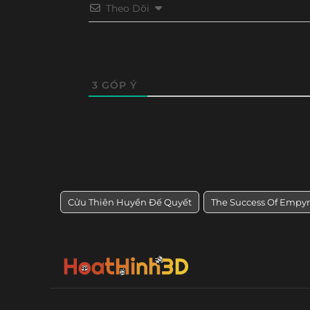
Theo Dõi
Tập 32
Tập 31
Tập 30
Tập 29
Tập 20
Tập 19
Tập 18
Tập 17
3
GÓP Ý
Cửu Thiên Huyền Đế Quyết
The Success Of Empy