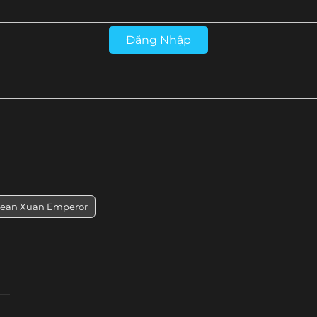
Tập 28
Tập 27
Tập 26
Tập 25
Đăng Nhập
Tập 16
Tập 15
Tập 14
Tập 13
rean Xuan Emperor