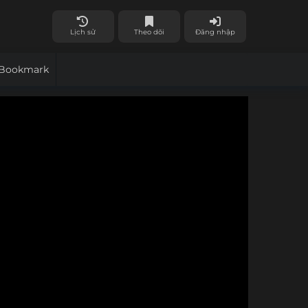
Lịch sử
Theo dõi
Đăng nhập
Bookmark