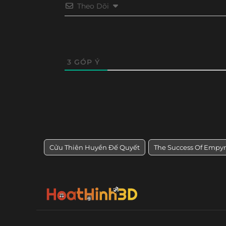
Theo Dõi
Tập 32
Tập 31
Tập 30
Tập 29
Tập 20
Tập 19
Tập 18
Tập 17
3
GÓP Ý
Cửu Thiên Huyền Đế Quyết
The Success Of Empy