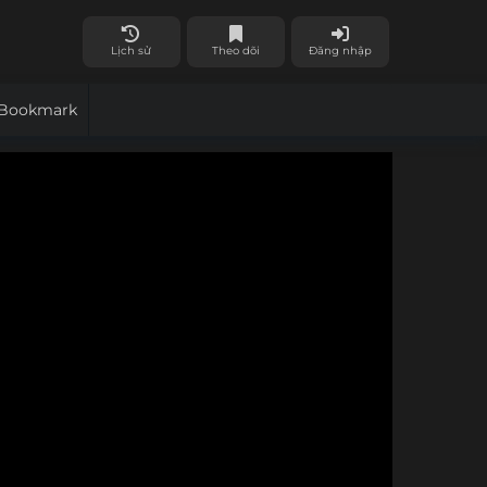
Lịch sử
Theo dõi
Đăng nhập
Bookmark