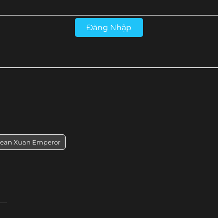
Tập 28
Tập 27
Tập 26
Tập 25
Đăng Nhập
Tập 16
Tập 15
Tập 14
Tập 13
rean Xuan Emperor