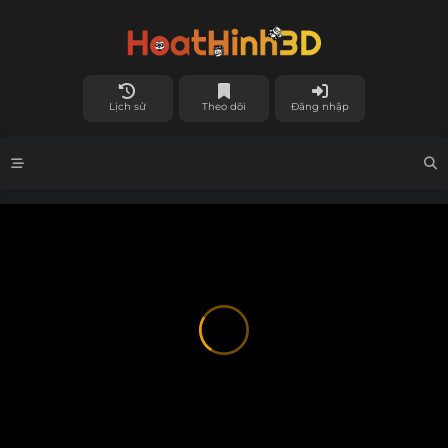
Lịch sử
Theo dõi
Đăng nhập