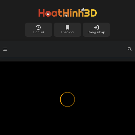
Lịch sử
Theo dõi
Đăng nhập