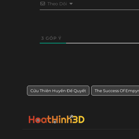
Theo Dõi
Tập 32
Tập 31
Tập 30
Tập 29
Tập 20
Tập 19
Tập 18
Tập 17
3
GÓP Ý
Cửu Thiên Huyền Đế Quyết
The Success Of Empy