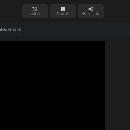
Lịch sử
Theo dõi
Đăng nhập
Bookmark