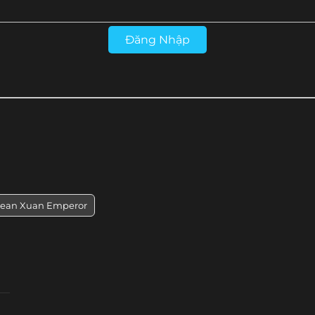
Tập 28
Tập 27
Tập 26
Tập 25
Đăng Nhập
Tập 16
Tập 15
Tập 14
Tập 13
rean Xuan Emperor