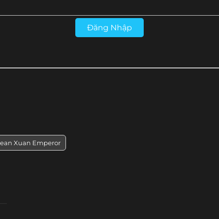
Tập 28
Tập 27
Tập 26
Tập 25
Đăng Nhập
Tập 16
Tập 15
Tập 14
Tập 13
rean Xuan Emperor