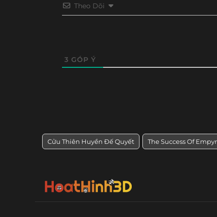
Theo Dõi
Tập 32
Tập 31
Tập 30
Tập 29
Tập 20
Tập 19
Tập 18
Tập 17
3
GÓP Ý
Cửu Thiên Huyền Đế Quyết
The Success Of Empy