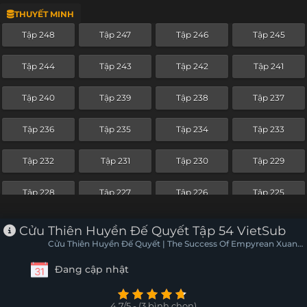
THUYẾT MINH
Tập 224
Tập 223
Tập 222
Tập 221
Tập 248
Tập 247
Tập 246
Tập 245
Tập 220
Tập 219
Tập 218
Tập 217
Tập 244
Tập 243
Tập 242
Tập 241
Tập 216
Tập 215
Tập 214
Tập 213
Tập 240
Tập 239
Tập 238
Tập 237
Tập 212
Tập 211
Tập 210
Tập 209
Tập 236
Tập 235
Tập 234
Tập 233
Tập 208
Tập 207
Tập 206
Tập 205
Tập 232
Tập 231
Tập 230
Tập 229
Tập 204
Tập 203
Tập 202
Tập 201
Tập 228
Tập 227
Tập 226
Tập 225
Tập 200
Tập 199
Tập 198
Tập 197
Tập 224
Tập 223
Tập 222
Tập 221
Cửu Thiên Huyền Đế Quyết Tập 54 VietSub
Tập 196
Tập 195
Tập 194
Tập 193
Cửu Thiên Huyền Đế Quyết | The Success Of Empyrean Xuan
Tập 220
Tập 219
Tập 218
Tập 217
Emperor
Đang cập nhật
Tập 192
Tập 191
Tập 190
Tập 189
Tập 216
Tập 215
Tập 214
Tập 213
Tập 188
Tập 187
Tập 186
Tập 185
4.7/5 - (3 bình chọn)