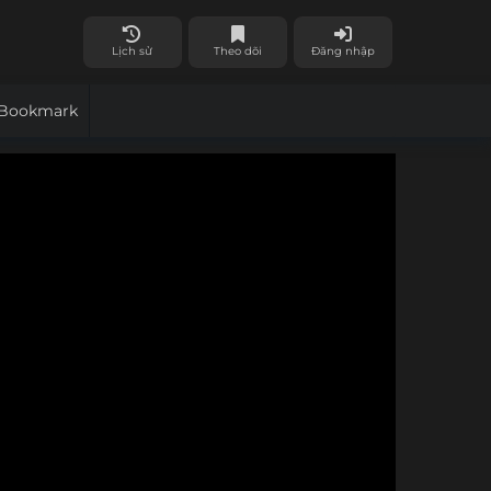
Lịch sử
Theo dõi
Đăng nhập
Bookmark