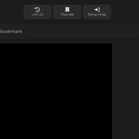
Lịch sử
Theo dõi
Đăng nhập
Bookmark