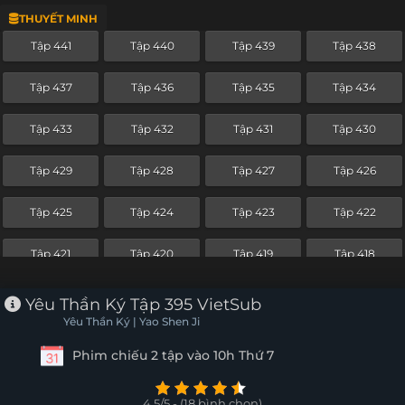
THUYẾT MINH
Tập 417
Tập 416
Tập 415
Tập 414
Tập 441
Tập 440
Tập 439
Tập 438
Tập 413
Tập 412
Tập 411
Tập 410
Tập 437
Tập 436
Tập 435
Tập 434
Tập 409
Tập 408
Tập 407
Tập 406
Tập 433
Tập 432
Tập 431
Tập 430
Tập 405
Tập 404
Tập 403
Tập 402
Tập 429
Tập 428
Tập 427
Tập 426
Tập 401
Tập 400
Tập 399
Tập 398
Tập 425
Tập 424
Tập 423
Tập 422
Tập 397
Tập 396
Tập 395
Tập 394
Tập 421
Tập 420
Tập 419
Tập 418
Tập 393
Tập 392
Tập 391
Tập 390
Tập 417
Tập 416
Tập 415
Tập 414
Yêu Thần Ký Tập 395 VietSub
Tập 389
Tập 388
Tập 387
Tập 386
Yêu Thần Ký | Yao Shen Ji
Tập 413
Tập 412
Tập 411
Tập 410
Phim chiếu 2 tập vào 10h Thứ 7
Tập 385
Tập 384
Tập 383
Tập 382
Tập 409
Tập 408
Tập 407
Tập 406
Tập 381
Tập 380
Tập 379
Tập 378
4.5/5 - (18 bình chọn)