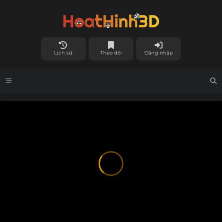
Lịch sử
Theo dõi
Đăng nhập