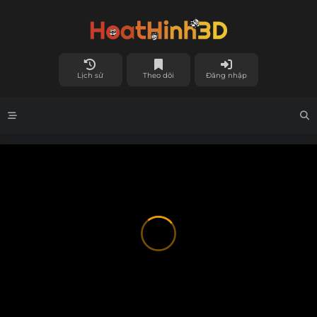
Lịch sử
Theo dõi
Đăng nhập