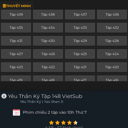
THUYẾT MINH
Tập 415
Tập 414
Tập 413
Tập 412
Tập 439
Tập 438
Tập 437
Tập 436
Tập 411
Tập 410
Tập 409
Tập 408
Tập 435
Tập 434
Tập 433
Tập 432
Tập 407
Tập 406
Tập 405
Tập 404
Tập 431
Tập 430
Tập 429
Tập 428
Tập 403
Tập 402
Tập 401
Tập 400
Tập 427
Tập 426
Tập 425
Tập 424
Tập 399
Tập 398
Tập 397
Tập 396
Tập 423
Tập 422
Tập 421
Tập 420
Tập 395
Tập 394
Tập 393
Tập 392
Tập 419
Tập 418
Tập 417
Tập 416
Tập 391
Tập 390
Tập 389
Tập 388
Tập 415
Tập 414
Tập 413
Tập 412
Yêu Thần Ký Tập 148 VietSub
Tập 387
Tập 386
Tập 385
Tập 384
Yêu Thần Ký | Yao Shen Ji
Tập 411
Tập 410
Tập 409
Tập 408
Phim chiếu 2 tập vào 10h Thứ 7
Tập 383
Tập 382
Tập 381
Tập 380
Tập 407
Tập 406
Tập 405
Tập 404
Tập 379
Tập 378
Tập 377
Tập 376
4.5/5 - (17 bình chọn)